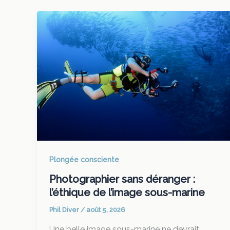
Plongée consciente
Photographier sans déranger :
l’éthique de l’image sous-marine
Phil Diver
/
août 5, 2026
Une belle image sous-marine ne devrait