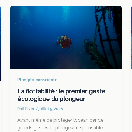
Plongée consciente
La flottabilité : le premier geste
écologique du plongeur
Phil Diver
/
juillet 5, 2026
Avant même de protéger l’océan par de
grands gestes, le plongeur responsable